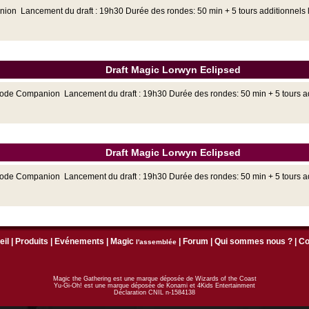
on Lancement du draft : 19h30 Durée des rondes: 50 min + 5 tours additionnels l
Draft Magic Lorwyn Eclipsed
Code Companion Lancement du draft : 19h30 Durée des rondes: 50 min + 5 tours addi
Draft Magic Lorwyn Eclipsed
 Code Companion Lancement du draft : 19h30 Durée des rondes: 50 min + 5 tours a
eil
|
Produits
|
Evénements
|
Magic
|
Forum
|
Qui sommes nous ?
|
Co
l'assemblée
Magic the Gathering est une marque déposée de Wizards of the Coast
Yu-Gi-Oh! est une marque déposée de Konami et 4Kids Entertainment
Déclaration CNIL n-1584138