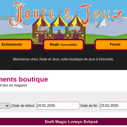
Evénements
Magic
Forum
l'assemblée
Bienvenue chez Joute et Jeux, votre boutique de jeux à Grenoble.
ments boutique
t lieu en magasin.
| Date de début :
Date de fin :
Draft Magic Lorwyn Eclipsé