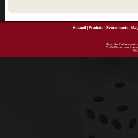
Accueil
|
Produits
|
Evénements
|
Ma
Magic the Gathering est
Yu-Gi-Oh! est une marqu
Déc