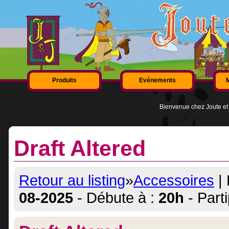
Produits
Evénements
Bienvenue chez Joute et 
Draft Altered
Retour au listing
»
Accessoires
| 
08-2025
- Débute à :
20h
- Parti