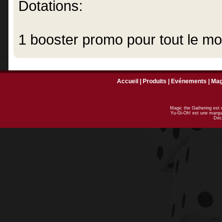
Dotations:
1 booster promo pour tout le m
Accueil
|
Produits
|
Evénements
|
Ma
Magic the Gathering est
Yu-Gi-Oh! est une marqu
Déc