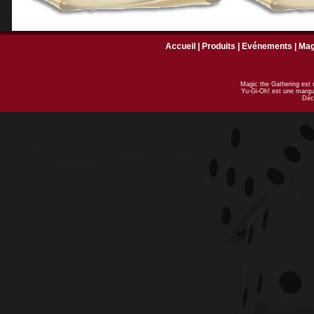
Accueil
|
Produits
|
Evénements
|
Ma
Magic the Gathering est
Yu-Gi-Oh! est une marqu
Déc