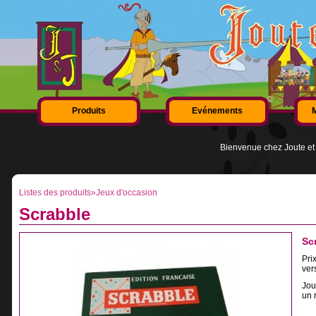
Produits
Evénements
Bienvenue chez Joute et 
Listes des produits
»
Jeux d'occasion
Scrabble
Sc
Prix
ver
Jou
un 